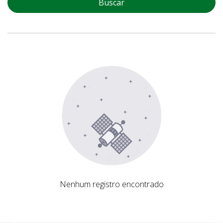
Buscar
Nenhum registro encontrado
Nenhum registro encontrado