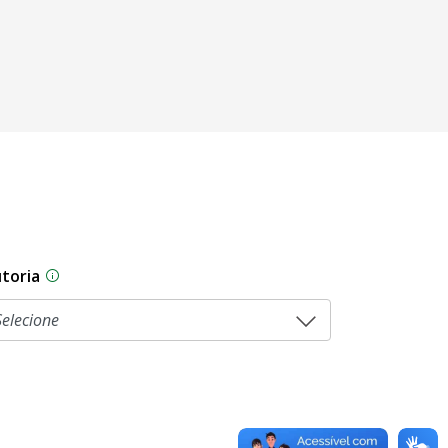
toria
sam por diferentes estágios durante o processo legislati
As proposições legislativas na CLDF podem ser origi