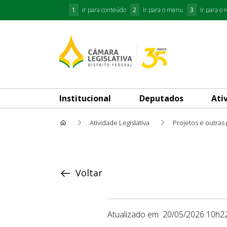
1
Ir para conteúdo
2
Ir para o menu
3
Ir para o 
Institucional
Deputados
Ati
Atividade Legislativa
Projetos e outras
Proposição
Voltar
Atualizado em
20/05/2026 10h2