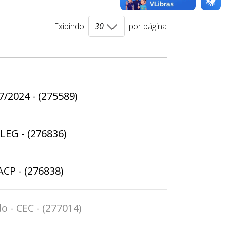
Exibindo
por página
7/2024 - (275589)
ELEG - (276836)
ACP - (276838)
o - CEC - (277014)