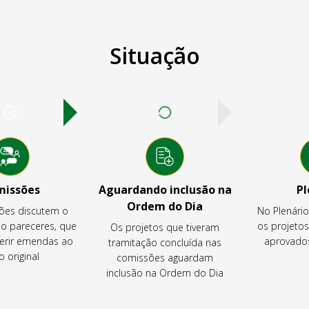
Situação
missões
Aguardando inclusão na
Pl
Ordem do Dia
ões discutem o
No Plenári
ão pareceres, que
os projeto
Os projetos que tiveram
rir emendas ao
aprovados
tramitação concluída nas
o original
comissões aguardam
inclusão na Ordem do Dia