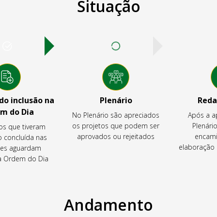
Situação
o inclusão na
Plenário
Reda
m do Dia
No Plenário são apreciados
Após a a
os projetos que podem ser
Plenário
os que tiveram
aprovados ou rejeitados
encami
o concluída nas
elaboração 
es aguardam
na Ordem do Dia
Andamento