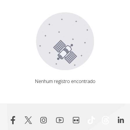
Nenhum registro encontrado
Nenhum registro encontrado