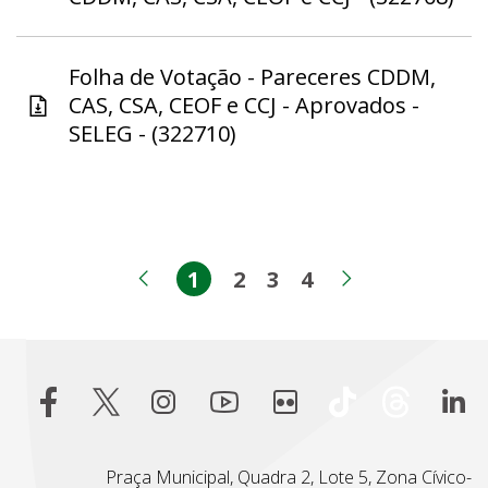
Folha de Votação - Pareceres CDDM,
CAS, CSA, CEOF e CCJ - Aprovados -
SELEG - (322710)
1
2
3
4
Página
Página
Página
Página
Página anterior
Próxima pá
Praça Municipal, Quadra 2, Lote 5, Zona Cívico-