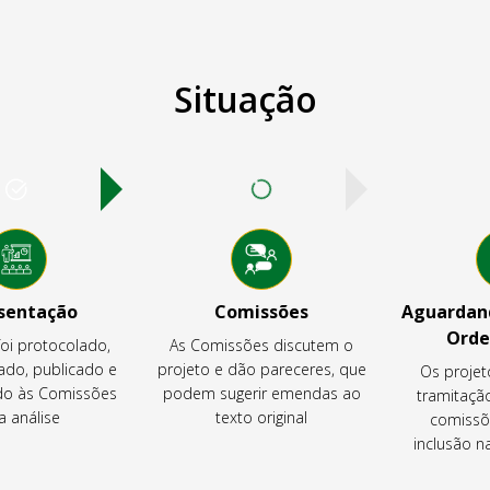
Situação
sentação
Comissões
Aguardand
Orde
foi protocolado,
As Comissões discutem o
ado, publicado e
projeto e dão pareceres, que
Os projet
o às Comissões
podem sugerir emendas ao
tramitaçã
a análise
texto original
comissõ
inclusão 