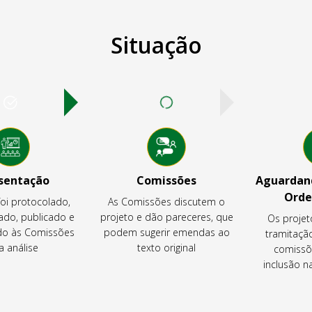
Situação
sentação
Comissões
Aguardand
Orde
foi protocolado,
As Comissões discutem o
ado, publicado e
projeto e dão pareceres, que
Os projet
o às Comissões
podem sugerir emendas ao
tramitaçã
a análise
texto original
comissõ
inclusão 