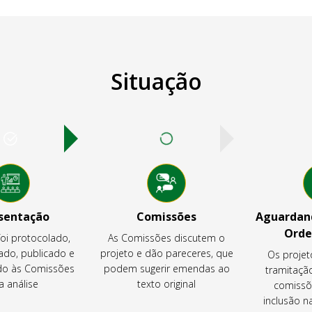
Situação
sentação
Comissões
Aguardand
Orde
foi protocolado,
As Comissões discutem o
ado, publicado e
projeto e dão pareceres, que
Os projet
o às Comissões
podem sugerir emendas ao
tramitaçã
a análise
texto original
comissõ
inclusão 