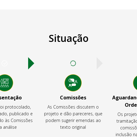
Situação
sentação
Comissões
Aguardand
Orde
foi protocolado,
As Comissões discutem o
ado, publicado e
projeto e dão pareceres, que
Os projet
o às Comissões
podem sugerir emendas ao
tramitaçã
a análise
texto original
comissõ
inclusão 