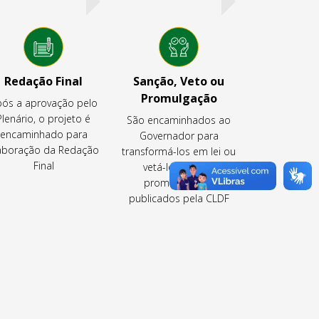
Redação Final
Sanção, Veto ou
Promulgação
ós a aprovação pelo
Plenário, o projeto é
São encaminhados ao
encaminhado para
Governador para
aboração da Redação
transformá-los em lei ou
Final
vetá-los ou são
promulgados e
publicados pela CLDF