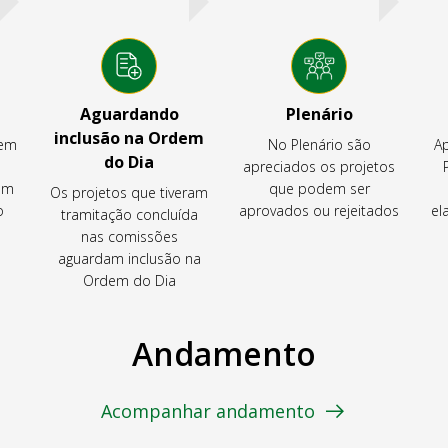
Aguardando
Plenário
inclusão na Ordem
tem
No Plenário são
Ap
do Dia
apreciados os projetos
em
que podem ser
Os projetos que tiveram
o
aprovados ou rejeitados
el
tramitação concluída
nas comissões
aguardam inclusão na
Ordem do Dia
Andamento
Acompanhar andamento