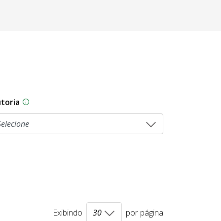
toria
As proposições legislativas na CLDF podem ser origi
Exibindo
por página