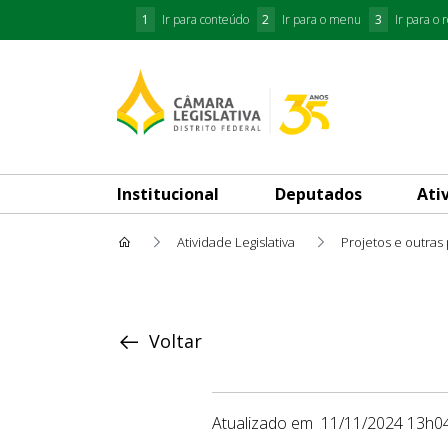
1
Ir para conteúdo
2
Ir para o menu
3
Ir para o 
Institucional
Deputados
Ati
Atividade Legislativa
Projetos e outras
Proposição
Voltar
Atualizado em
11/11/2024 13h0