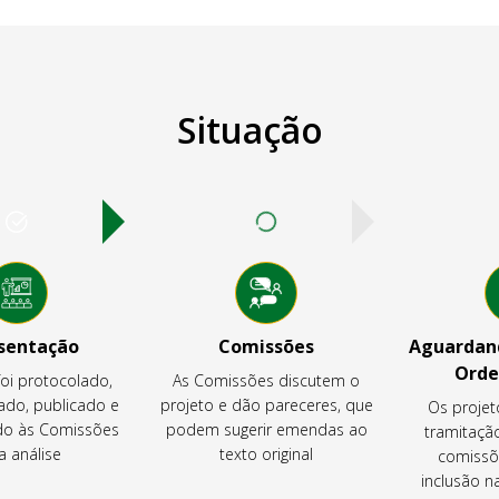
Situação
sentação
Comissões
Aguardand
Orde
foi protocolado,
As Comissões discutem o
ado, publicado e
projeto e dão pareceres, que
Os projet
o às Comissões
podem sugerir emendas ao
tramitaçã
a análise
texto original
comissõ
inclusão 