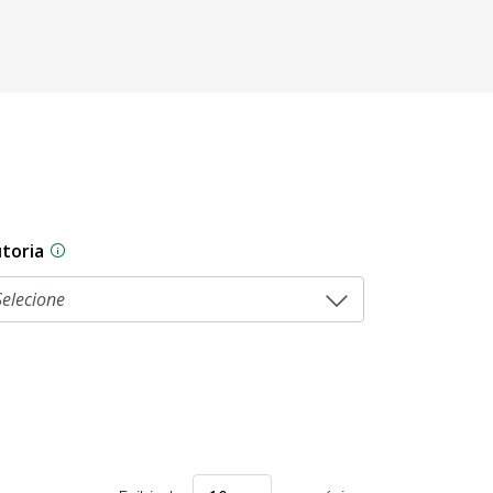
toria
As proposições legislativas na CLDF podem ser origi