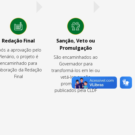
Redação Final
Sanção, Veto ou
Promulgação
ós a aprovação pelo
Plenário, o projeto é
São encaminhados ao
encaminhado para
Governador para
aboração da Redação
transformá-los em lei ou
Final
vetá-los ou são
promulgados e
publicados pela CLDF