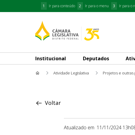
1
Ir para conteúdo
2
Ir para o menu
3
Ir para o 
Institucional
Deputados
Ati
Atividade Legislativa
Projetos e outras
Proposição
Voltar
Atualizado em
11/11/2024 13h0