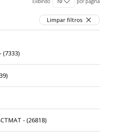
Exibindo
por página
Limpar filtros
- (7333)
39)
SCTMAT - (26818)