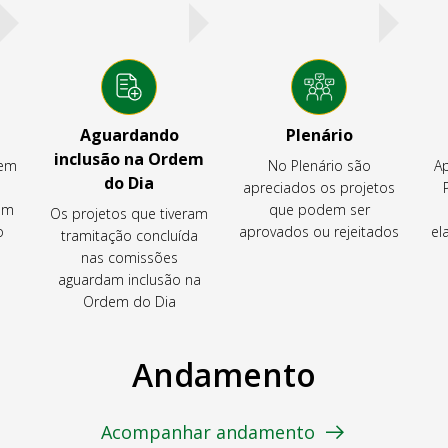
Aguardando
Plenário
inclusão na Ordem
tem
No Plenário são
Ap
do Dia
apreciados os projetos
em
que podem ser
Os projetos que tiveram
o
aprovados ou rejeitados
el
tramitação concluída
nas comissões
aguardam inclusão na
Ordem do Dia
Andamento
Acompanhar andamento