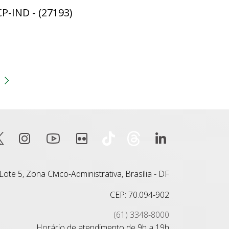
CP-IND - (27193)
gina
 anterior
Próxima página
ote 5, Zona Cívico-Administrativa, Brasília - DF
CEP: 70.094-902
(61) 3348-8000
Horário de atendimento de 9h a 19h