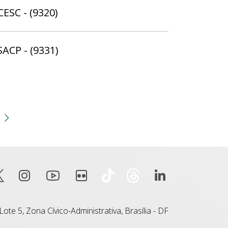
CESC - (9320)
SACP - (9331)
gina
 anterior
Próxima página
ote 5, Zona Cívico-Administrativa, Brasília - DF