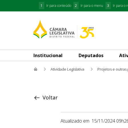
1
Ir para conteúdo
2
Ir para o menu
3
Ir para o 
Institucional
Deputados
Ati
Atividade Legislativa
Projetos e outras
Proposição
Voltar
Atualizado em
15/11/2024 09h2