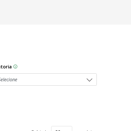
toria
As proposições legislativas na CLDF podem ser origi