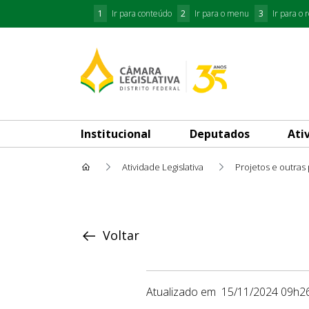
1
Ir para conteúdo
2
Ir para o menu
3
Ir para o 
Institucional
Deputados
Ati
Atividade Legislativa
Projetos e outras
Proposição
Voltar
Atualizado em
15/11/2024 09h2