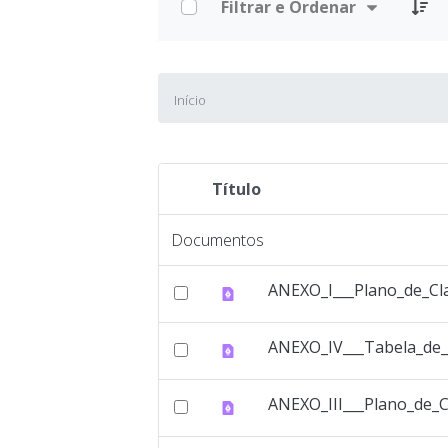
Filtrar e Ordenar
Início
Título
Item selecionado
Documentos
ANEXO_I___Plano_de_Cla
ANEXO_IV___Tabela_de_
ANEXO_III___Plano_de_C