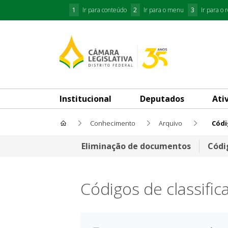
1
Ir para conteúdo
2
Ir para o menu
3
Ir para o 
Institucional
Deputados
Ati
Conhecimento
Arquivo
Códi
Código de classificação de 
Eliminação de documentos
Códi
Códigos de classif