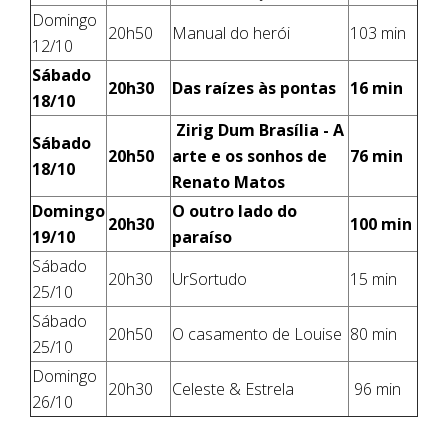
Domingo
20h50
Manual do herói
103 min
12/10
Sábado
20h30
Das raízes às pontas
16 min
18/10
Zirig Dum Brasília - A
Sábado
20h50
arte e os sonhos de
76 min
18/10
Renato Matos
Domingo
O outro lado do
20h30
100 min
19/10
paraíso
Sábado
20h30
UrSortudo
15 min
25/10
Sábado
20h50
O casamento de Louise
80 min
25/10
Domingo
20h30
Celeste & Estrela
96 min
26/10