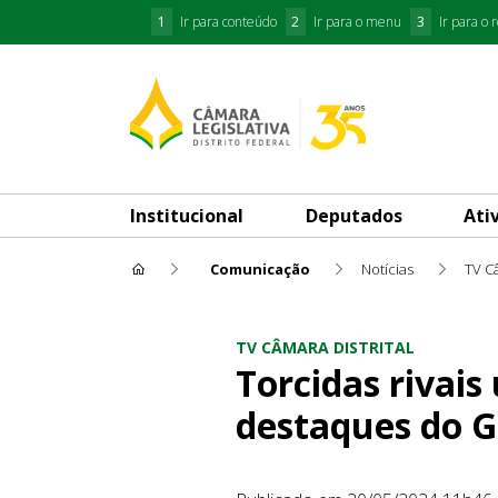
1
Ir para conteúdo
2
Ir para o menu
3
Ir para o 
Institucional
Deputados
Ati
Comunicação
Notícias
TV Câ
Torcidas rivais unidas pelo R
TV CÂMARA DISTRITAL
Torcidas rivais
destaques do Gi