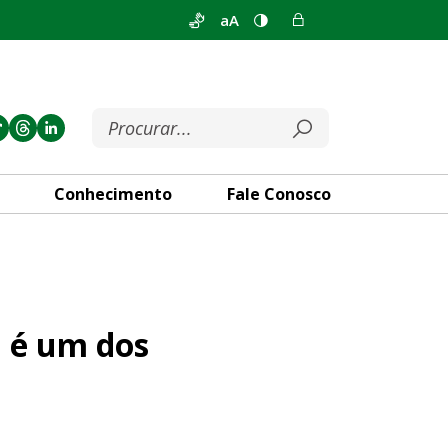
aA
Conhecimento
Fale Conosco
taques do Giro Distrital
l é um dos