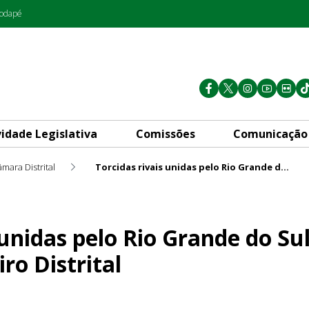
rodapé
vidade Legislativa
Comissões
Comunicação
mara Distrital
Torcidas rivais unidas pelo Rio Grande do Sul é um dos destaques do Giro Distrital
io Grande do Sul é um dos des
 unidas pelo Rio Grande do Su
ro Distrital