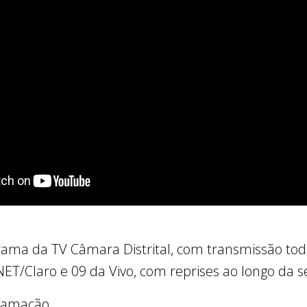
grama da TV Câmara Distrital, com transmissão to
 NET/Claro e 09 da Vivo, com reprises ao longo da
gramação