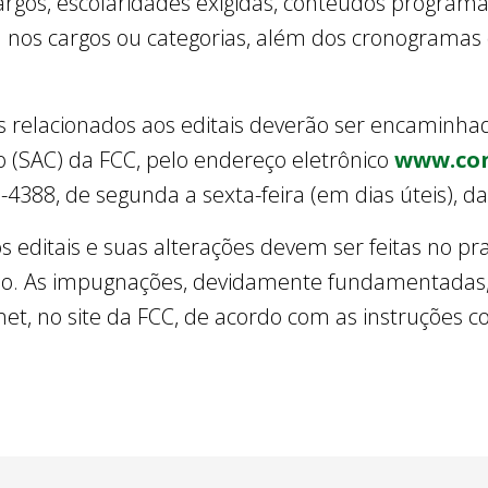
argos, escolaridades exigidas, conteúdos programá
ra nos cargos ou categorias, além dos cronogramas
 relacionados aos editais deverão ser encaminhad
 (SAC) da FCC, pelo endereço eletrônico
www.con
-4388, de segunda a sexta-feira (em dias úteis), d
editais e suas alterações devem ser feitas no praz
ão. As impugnações, devidamente fundamentadas, 
et, no site da FCC, de acordo com as instruções c