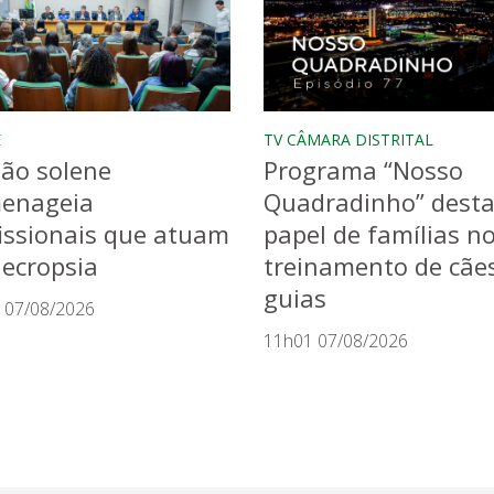
E
TV CÂMARA DISTRITAL
ão solene
Programa “Nosso
enageia
Quadradinho” dest
issionais que atuam
papel de famílias n
ecropsia
treinamento de cãe
guias
 07/08/2026
11h01 07/08/2026