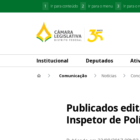
1
Ir para conteúdo
2
Ir para o menu
3
Ir para o 
Institucional
Deputados
Ati
Comunicação
Notícias
Conc
Publicados editais de concurs
Publicados edi
Inspetor de Pol