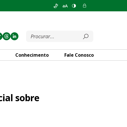
aA
Conhecimento
Fale Conosco
rnidade no Distrito Federal
ial sobre