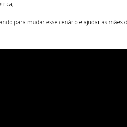
trica;
ndo para mudar esse cenário e ajudar as mães do 