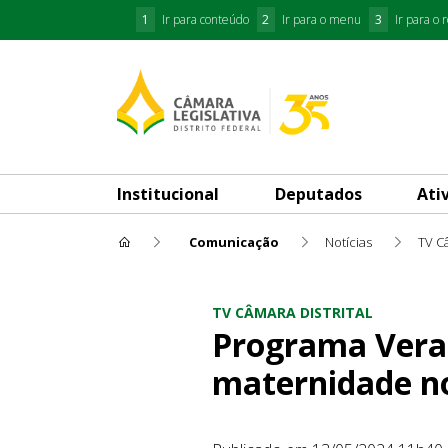
1
Ir para conteúdo
2
Ir para o menu
3
Ir para o 
Institucional
Deputados
Ati
Comunicação
Notícias
TV Câ
Programa Veracidade traz re
TV CÂMARA DISTRITAL
Programa Verac
maternidade no