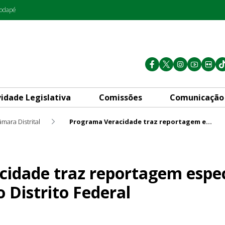
rodapé
vidade Legislativa
Comissões
Comunicação
mara Distrital
Programa Veracidade traz reportagem especial sobre maternidade no Distrito Federal
portagem especial sobre mate
idade traz reportagem espec
 Distrito Federal