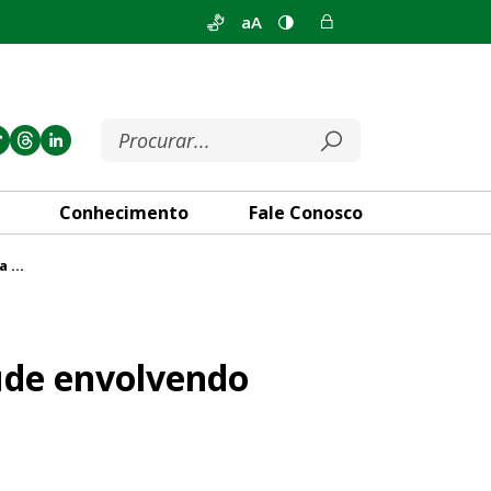
aA
Conhecimento
Fale Conosco
Prof. Reginaldo Veras denuncia suposta fraude envolvendo seu nome em obras do PDAF
do seu nome em obras do PDA
ude envolvendo