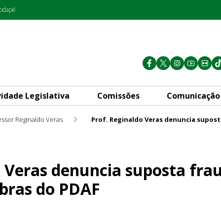
rodapé
vidade Legislativa
Comissões
Comunicação
essor Reginaldo Veras
cia suposta fraude envolven
o Veras denuncia suposta fra
bras do PDAF