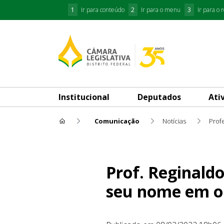
1
Ir para conteúdo
2
Ir para o menu
3
Ir para o 
Institucional
Deputados
Ati
Comunicação
Notícias
Prof
Prof. Reginaldo Veras denun
Prof. Reginald
seu nome em o