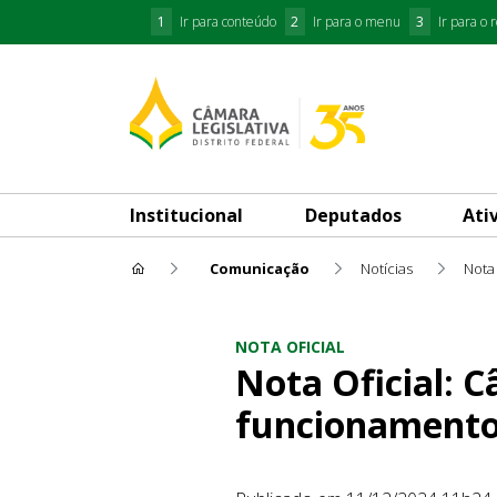
1
Ir para conteúdo
2
Ir para o menu
3
Ir para o 
Institucional
Deputados
Ati
Comunicação
Notícias
Nota 
Nota Oficial: Câmara Legisl
NOTA OFICIAL
Nota Oficial: 
funcionament