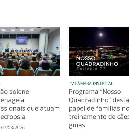
E
TV CÂMARA DISTRITAL
ão solene
Programa “Nosso
enageia
Quadradinho” dest
issionais que atuam
papel de famílias n
ecropsia
treinamento de cãe
guias
 07/08/2026