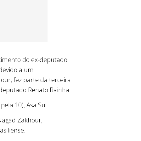
lecimento do ex-deputado
 devido a um
ur, fez parte da terceira
o deputado Renato Rainha.
pela 10), Asa Sul.
 Nagad Zakhour,
siliense.