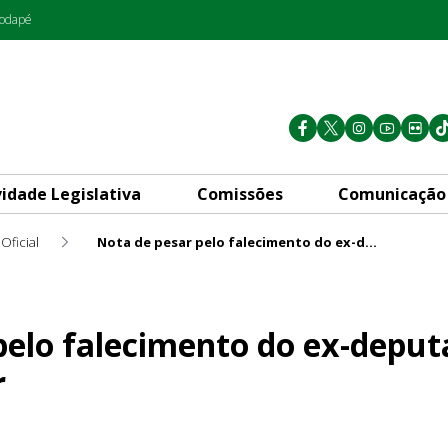
rodapé
vidade Legislativa
Comissões
Comunicação
Oficial
Nota de pesar pelo falecimento do ex-deputado distrital Nagad Zakhour
nto do ex-deputado distrital
elo falecimento do ex-deputa
r