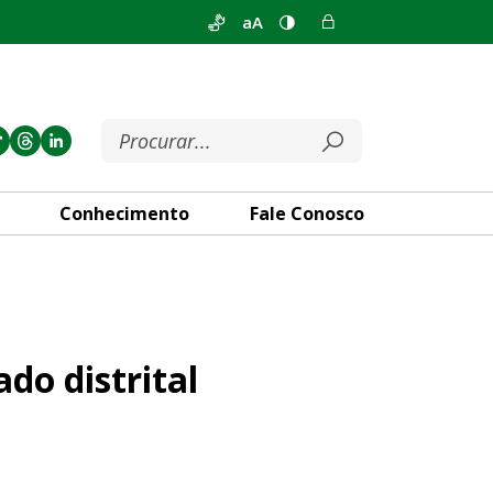
aA
Conhecimento
Fale Conosco
 Nagad Zakhour
do distrital