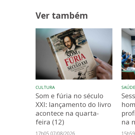
Ver também
CULTURA
SAÚD
Som e fúria no século
Sess
XXI: lançamento do livro
hom
acontece na quarta-
prof
feira (12)
na n
17h05 07/08/2026
15h59