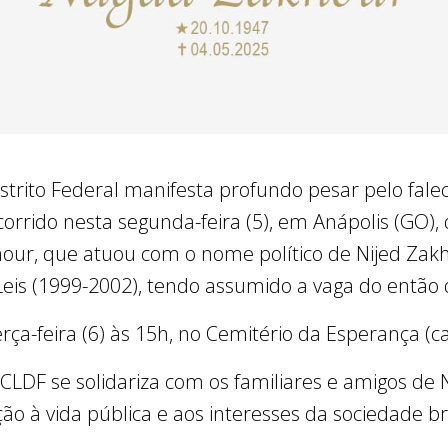
istrito Federal manifesta profundo pesar pelo fa
corrido nesta segunda-feira (5), em Anápolis (GO),
hour, que atuou com o nome político de Nijed Zakho
 Leis (1999-2002), tendo assumido a vaga do entã
rça-feira (6) às 15h, no Cemitério da Esperança (ca
LDF se solidariza com os familiares e amigos de
o à vida pública e aos interesses da sociedade bra