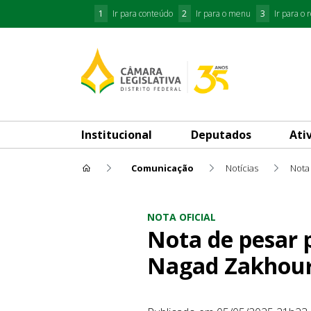
1
Ir para conteúdo
2
Ir para o menu
3
Ir para o 
Institucional
Deputados
Ati
Comunicação
Notícias
Nota 
Nota de pesar pelo falecime
NOTA OFICIAL
Nota de pesar p
Nagad Zakhou