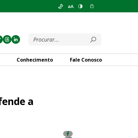
aA
Conhecimento
Fale Conosco
zação do artesanato local
efende a