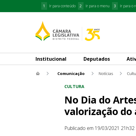
1
Ir para conteúdo
2
Ir para o menu
3
Ir para o 
Institucional
Deputados
Ati
Comunicação
Notícias
Cult
No Dia do Artesão (19), audiê
CULTURA
No Dia do Artes
valorização do 
Publicado em 19/03/2021 21h32