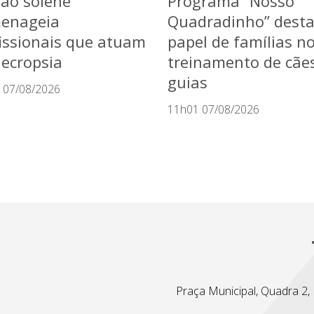
ão solene
Programa “Nosso
enageia
Quadradinho” dest
issionais que atuam
papel de famílias n
ecropsia
treinamento de cãe
guias
 07/08/2026
11h01 07/08/2026
Praça Municipal, Quadra 2, L