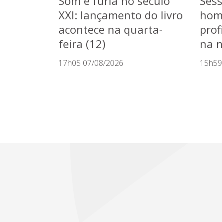
Som e fúria no século
Sess
XXI: lançamento do livro
hom
acontece na quarta-
prof
feira (12)
na n
17h05 07/08/2026
15h59