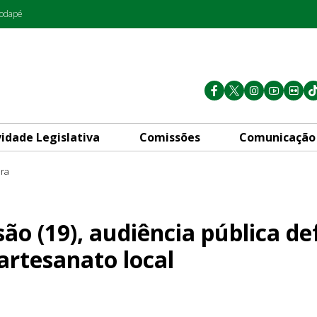
rodapé
vidade Legislativa
Comissões
Comunicação
ura
ncia pública defende a valori
ão (19), audiência pública d
artesanato local