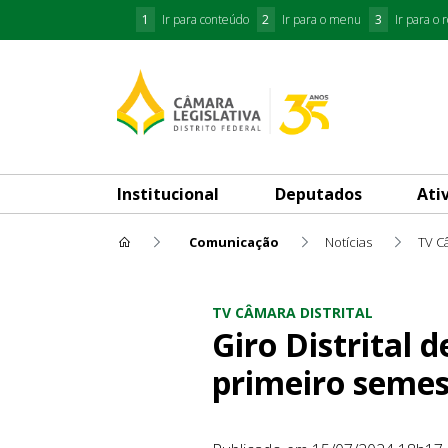
1
Ir para conteúdo
2
Ir para o menu
3
Ir para o 
Institucional
Deputados
Ati
Comunicação
Notícias
TV Câ
Giro Distrital destaca balanç
TV CÂMARA DISTRITAL
Giro Distrital 
primeiro semes