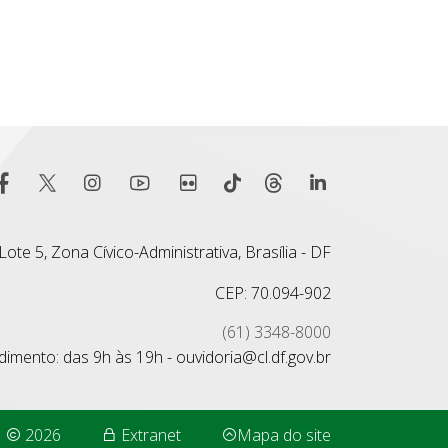
ote 5, Zona Cívico-Administrativa, Brasília - DF
CEP: 70.094-902
(61) 3348-8000
imento: das 9h às 19h - ouvidoria@cl.df.gov.br
2026
Extranet
Mapa do site