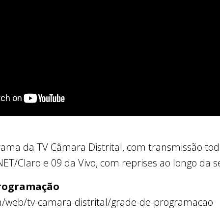
grama da TV Câmara Distrital, com transmissão to
 NET/Claro e 09 da Vivo, com reprises ao longo da
programação
en/web/tv-camara-distrital/grade-de-programacao