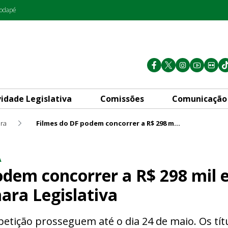
rodapé
vidade Legislativa
Comissões
Comunicação
ura
Filmes do DF podem concorrer a R$ 298 mil em prêmios do 28º Troféu Câmara Legislativa
r a R$ 298 mil em prêmios do
A
odem concorrer a R$ 298 mil
ara Legislativa
petição prosseguem até o dia 24 de maio. Os títu