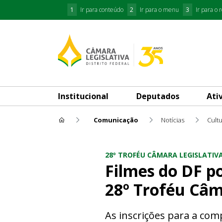
1
Ir para conteúdo
2
Ir para o menu
3
Ir para o 
Institucional
Deputados
Ati
Comunicação
Notícias
Cult
Filmes do DF podem concorre
28º TROFÉU CÂMARA LEGISLATIV
Filmes do DF p
28º Troféu Câm
As inscrições para a com