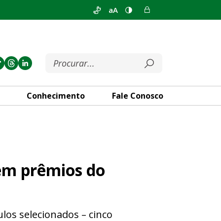
aA
Conhecimento
Fale Conosco
 28º Troféu Câmara Legislati
 em prêmios do
los selecionados – cinco