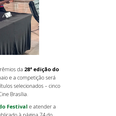
prêmios da
28ª edição do
 maio e a competição será
títulos selecionados – cinco
ine Brasília.
do Festival
e atender a
ublicado à página 74 do