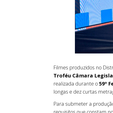
Filmes produzidos no Dis
Troféu Câmara Legisla
realizada durante o
59º F
longas e dez curtas metrag
Para submeter a produção
requisitos que constam n