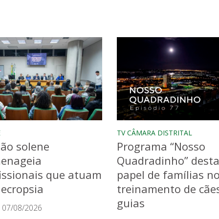
E
TV CÂMARA DISTRITAL
ão solene
Programa “Nosso
enageia
Quadradinho” dest
issionais que atuam
papel de famílias n
ecropsia
treinamento de cãe
guias
 07/08/2026