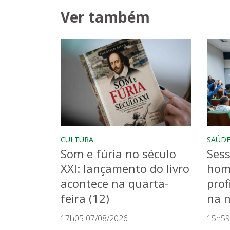
Ver também
CULTURA
SAÚD
Som e fúria no século
Sess
XXI: lançamento do livro
hom
acontece na quarta-
prof
feira (12)
na n
17h05 07/08/2026
15h59