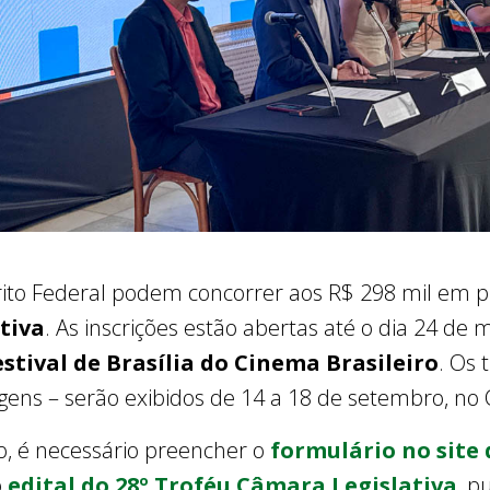
trito Federal podem concorrer aos R$ 298 mil em 
tiva
. As inscrições estão abertas até o dia 24 de
estival de Brasília do Cinema Brasileiro
. Os 
ens – serão exibidos de 14 a 18 de setembro, no C
, é necessário preencher o
formulário no site 
o
edital do 28º Troféu Câmara Legislativa
, p