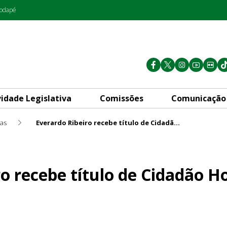
rodapé
vidade Legislativa
Comissões
Comunicação
mas
Everardo Ribeiro recebe título de Cidadão Honorário
lo de Cidadão Honorário
ro recebe título de Cidadão H