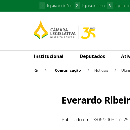
1
Ir para conteúdo
2
Ir para o menu
3
Ir para o 
Institucional
Deputados
Ati
Comunicação
Notícias
Ulti
Everardo Ribeiro recebe títu
Everardo Ribei
Publicado em 13/06/2008 17h29