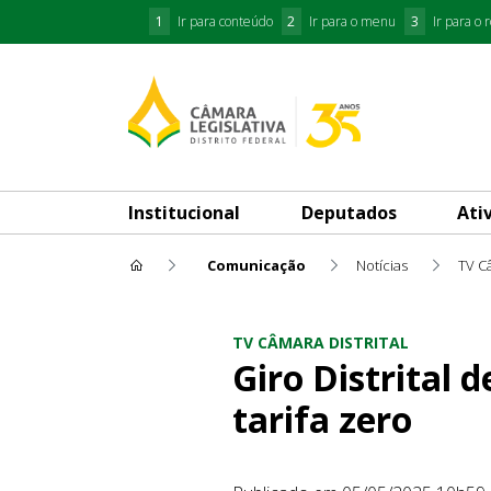
1
Ir para conteúdo
2
Ir para o menu
3
Ir para o 
Institucional
Deputados
Ati
Comunicação
Notícias
TV Câ
Giro Distrital destaca inclusã
TV CÂMARA DISTRITAL
Giro Distrital 
tarifa zero