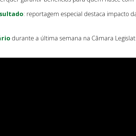
sultado
: reportagem especial destaca impacto d
ário
durante a última semana na Câmara Legislati