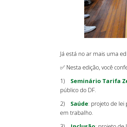
Já está no ar mais uma ed
✅ Nesta edição, você conf
1)
Seminário Tarifa Z
público do DF.
2)
Saúde
: projeto de le
em trabalho.
3)
Inclusão
: projeto de