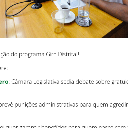
ição do programa Giro Distrital!
ere:
ero
: Câmara Legislativa sedia debate sobre gratu
i prevê punições administrativas para quem agredir
 lei quer garantir benefícios para quem nasce com f