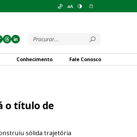
aA
Conhecimento
Fale Conosco
idadão Honorário de Brasília
 o título de
nstruiu sólida trajetória