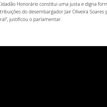
 Cidadão Honorário constitui uma justa e digna fo
tribuições do desembargador Jair Oliveira Soares p
al”, justificou o parlamentar.