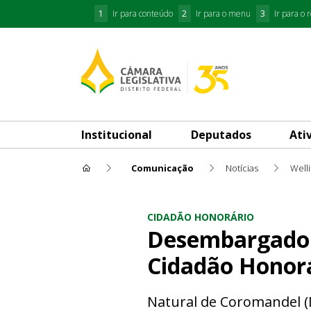
1
Ir para conteúdo
2
Ir para o menu
3
Ir para o 
Institucional
Deputados
Ati
Comunicação
Notícias
Well
Desembargador Jair Oliveira 
CIDADÃO HONORÁRIO
Desembargador J
Cidadão Honorá
Natural de Coromandel (M