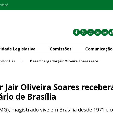
rodapé
vidade Legislativa
Comissões
Comunicação
ington Luiz
Desembargador Jair Oliveira Soares receberá o título de Cidadão Honorário de Brasília
Soares receberá o título de C
air Oliveira Soares receberá
rio de Brasília
G), magistrado vive em Brasília desde 1971 e co