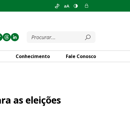
aA
Conhecimento
Fale Conosco
 deste ano
a as eleições