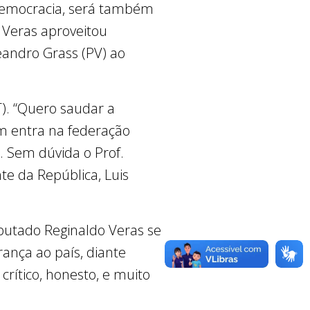
 democracia, será também
. Veras aproveitou
eandro Grass (PV) ao
). “Quero saudar a
m entra na federação
. Sem dúvida o Prof.
e da República, Luis
putado Reginaldo Veras se
ança ao país, diante
rítico, honesto, e muito