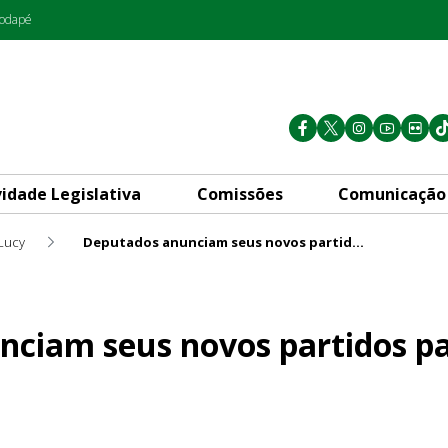
rodapé
vidade Legislativa
Comissões
Comunicação
 Lucy
Deputados anunciam seus novos partidos para as eleições deste ano
os partidos para as eleições
ciam seus novos partidos par