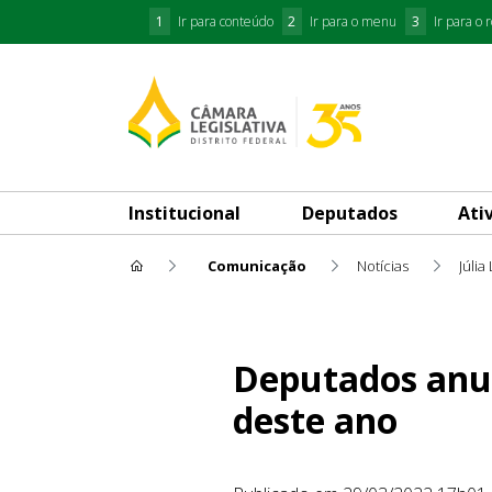
1
Ir para conteúdo
2
Ir para o menu
3
Ir para o 
Institucional
Deputados
Ati
Comunicação
Notícias
Júlia
Deputados anunciam seus nov
Deputados anun
deste ano