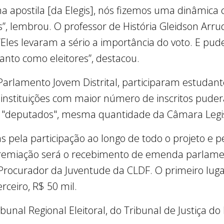
na apostila [da Elegis], nós fizemos uma dinâmica
”, lembrou. O professor de História Gleidson Arr
Eles levaram a sério a importância do voto. E pud
nto como eleitores”, destacou.
Parlamento Jovem Distrital, participaram estudan
s instituições com maior número de inscritos pude
4 "deputados", mesma quantidade da Câmara Legisl
as pela participação ao longo de todo o projeto e
premiação será o recebimento de emenda parlam
 Procurador da Juventude da CLDF. O primeiro luga
rceiro, R$ 50 mil.
unal Regional Eleitoral, do Tribunal de Justiça do 