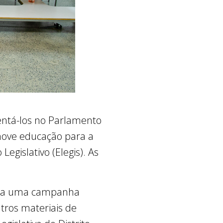
entá-los no Parlamento
omove educação para a
egislativo (Elegis). As
toda uma campanha
utros materiais de