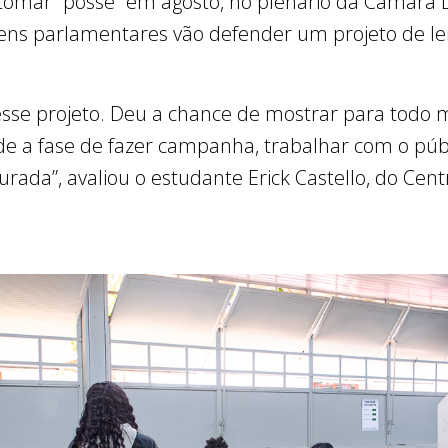
 tomar “posse” em agosto, no plenário da Câmara Le
vens parlamentares vão defender um projeto de lei
 esse projeto. Deu a chance de mostrar para tod
sde a fase de fazer campanha, trabalhar com o públ
ada”, avaliou o estudante Erick Castello, do Cent