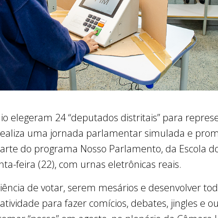
o elegeram 24 “deputados distritais” para repres
o realiza uma jornada parlamentar simulada e pr
 parte do programa Nosso Parlamento, da Escola do L
ta-feira (22), com urnas eletrônicas reais.
riência de votar, serem mesários e desenvolver 
iatividade para fazer comícios, debates, jingles e o