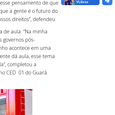
m esse pensamento de que
que a gente é o futuro do
ssos direitos”, defendeu.
a de aula: “Na minha
os governos pós-
lzinho acontece em uma
gente dá aula, esse tema
ola”, completou a
o no CED 01 do Guará.