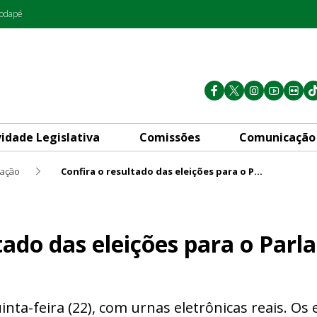
rodapé
vidade Legislativa
Comissões
Comunicação
ação
Confira o resultado das eleições para o Parlamento Jovem Distrital
ções para o Parlamento Jovem 
ltado das eleições para o Par
nta-feira (22), com urnas eletrônicas reais. Os 