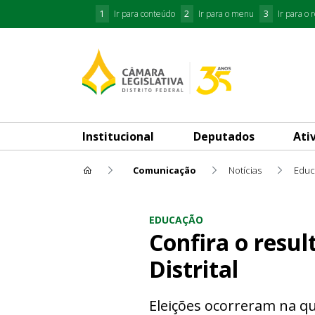
1
Ir para conteúdo
2
Ir para o menu
3
Ir para o 
Institucional
Deputados
Ati
Comunicação
Notícias
Educ
Confira o resultado das elei
EDUCAÇÃO
Confira o resu
Distrital
Eleições ocorreram na qui