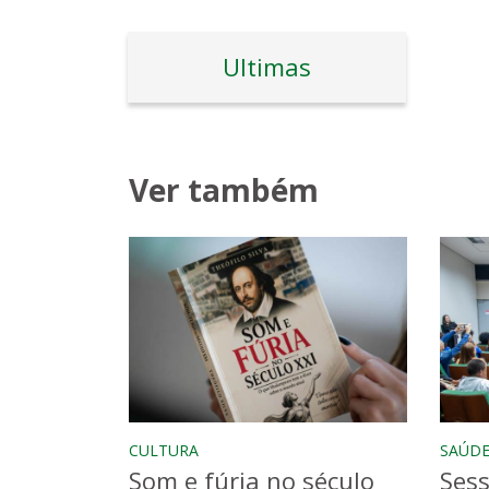
Ultimas
Ver também
CULTURA
SAÚD
Som e fúria no século
Sess