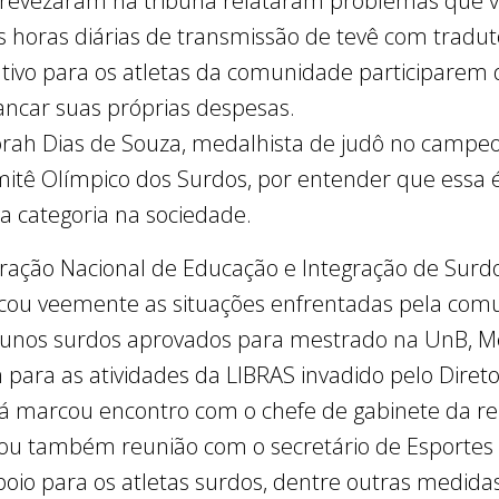
 revezaram na tribuna relataram problemas que 
horas diárias de transmissão de tevê com tradut
entivo para os atletas da comunidade participarem
bancar suas próprias despesas.
orah Dias de Souza, medalhista de judô no campe
mitê Olímpico dos Surdos, por entender que essa
a categoria na sociedade.
eração Nacional de Educação e Integração de Surdo
ticou veemente as situações enfrentadas pela com
alunos surdos aprovados para mestrado na UnB, M
ara as atividades da LIBRAS invadido pelo Diret
á marcou encontro com o chefe de gabinete da re
dou também reunião com o secretário de Esportes 
 apoio para os atletas surdos, dentre outras medi