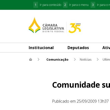
1
Ir para conteúdo
2
Ir para o menu
3
Ir para o 
Institucional
Deputados
Ati
Comunicação
Notícias
Ulti
Comunidade surda recebe h
Comunidade su
Publicado em 25/09/2009 13h37