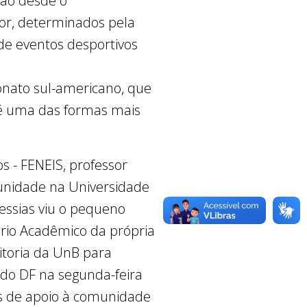
vão desde o
or, determinados pela
 de eventos desportivos
onato sul-americano, que
 é uma das formas mais
s - FENEIS, professor
unidade na Universidade
essias viu o pequeno
orio Acadêmico da própria
itoria da UnB para
do DF na segunda-feira
das de apoio à comunidade