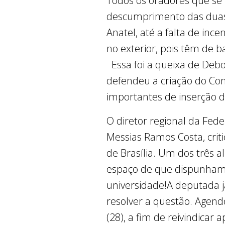
Todos os oradores que se
descumprimento das duas 
Anatel, até a falta de inc
no exterior, pois têm de 
Essa foi a queixa de Deb
defendeu a criação do Co
importantes de inserção d
O diretor regional da Fed
Messias Ramos Costa, cri
de Brasília. Um dos três 
espaço de que dispunham p
universidade!A deputada j
resolver a questão. Agen
(28), a fim de reivindicar