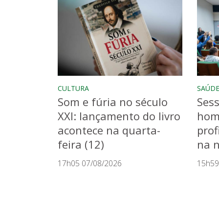
CULTURA
SAÚD
Som e fúria no século
Sess
XXI: lançamento do livro
hom
acontece na quarta-
prof
feira (12)
na n
17h05 07/08/2026
15h59