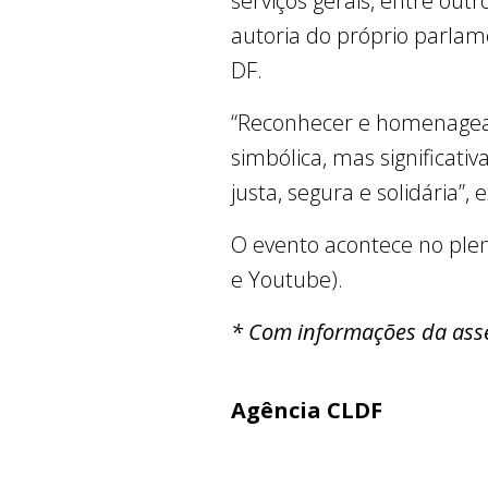
serviços gerais, entre out
autoria do próprio parlam
DF.
“Reconhecer e homenagear
simbólica, mas significat
justa, segura e solidária”, 
O evento acontece no plená
e Youtube).
* Com informações da ass
Agência CLDF