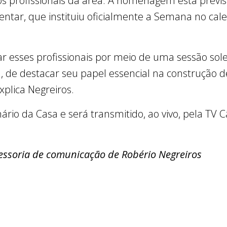
ros profissionais da área. A homenagem está previs
entar, que instituiu oficialmente a Semana no ca
 esses profissionais por meio de uma sessão so
iva, de destacar seu papel essencial na construção
explica Negreiros.
rio da Casa e será transmitido, ao vivo, pela TV Câ
essoria de comunicação de Robério Negreiros