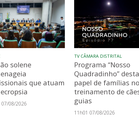
E
TV CÂMARA DISTRITAL
ão solene
Programa “Nosso
enageia
Quadradinho” dest
issionais que atuam
papel de famílias n
ecropsia
treinamento de cãe
guias
 07/08/2026
11h01 07/08/2026