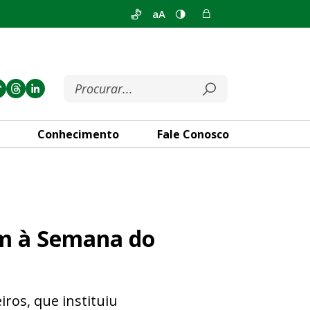
aA
Conhecimento
Fale Conosco
o Trabalhador em Condomíni
m à Semana do
ros, que instituiu