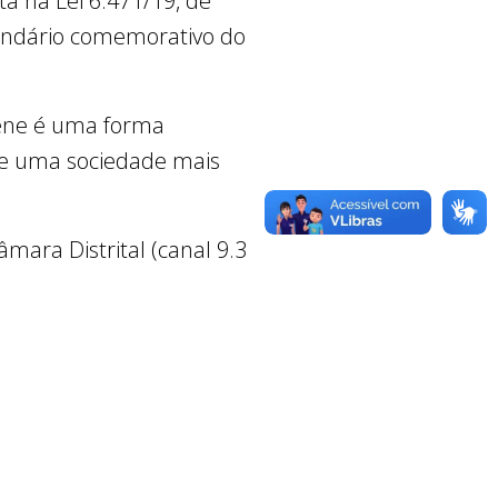
ta na Lei 6.471/19, de
lendário comemorativo do
lene é uma forma
 de uma sociedade mais
mara Distrital (canal 9.3