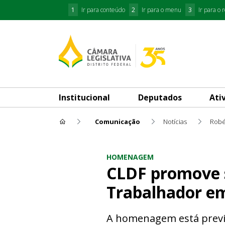
1
Ir para conteúdo
2
Ir para o menu
3
Ir para o 
Institucional
Deputados
Ati
Comunicação
Notícias
Robé
CLDF promove sessão solen
HOMENAGEM
CLDF promove 
Trabalhador e
A homenagem está previst