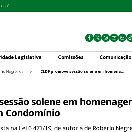
rodapé
vidade Legislativa
Comissões
Comunicação
rio Negreiros
CLDF promove sessão solene em homenagem à Semana do Trabalhador em Condomínio
e em homenagem à Semana d
sessão solene em homenage
m Condomínio
a na Lei 6.471/19, de autoria de Robério Negrei