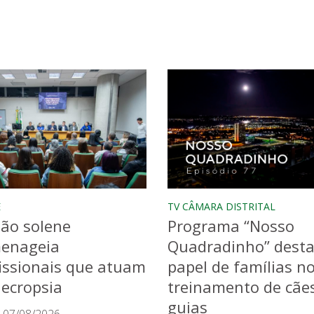
E
TV CÂMARA DISTRITAL
ão solene
Programa “Nosso
enageia
Quadradinho” dest
issionais que atuam
papel de famílias n
ecropsia
treinamento de cãe
guias
 07/08/2026