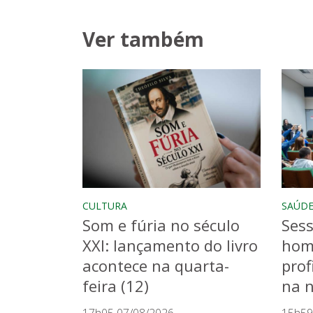
Ver também
CULTURA
SAÚD
Som e fúria no século
Sess
XXI: lançamento do livro
hom
acontece na quarta-
prof
feira (12)
na n
17h05 07/08/2026
15h59