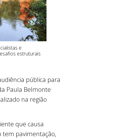
ialistas e
safios estruturais
 audiência pública para
tada Paula Belmonte
alizado na região
ciente que causa
o tem pavimentação,