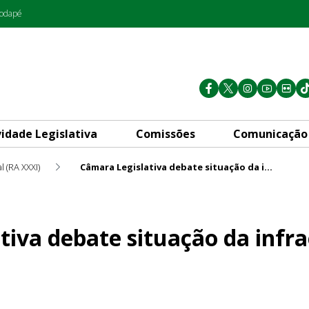
rodapé
vidade Legislativa
Comissões
Comunicação
l (RA XXXI)
Câmara Legislativa debate situação da infraestrutura da Fercal
tuação da infraestrutura da 
tiva debate situação da infr