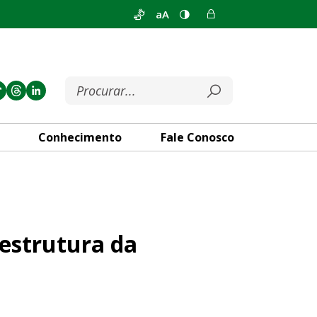
aA
Conhecimento
Fale Conosco
Fercal
aestrutura da