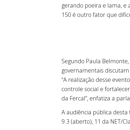
gerando poeira e lama, e 
150 é outro fator que dific
Segundo Paula Belmonte, o
governamentais discutam d
“A realização desse event
controle social e fortalec
da Fercal”, enfatiza a par
A audiência pública desta 
9.3 (aberto), 11 da NET/Cl