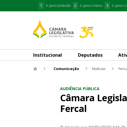
1
Ir para conteúdo
2
Ir para o menu
3
Ir para o 
Institucional
Deputados
Ati
Comunicação
Notícias
Ferca
Câmara Legislativa debate si
AUDIÊNCIA PÚBLICA
Câmara Legisla
Fercal