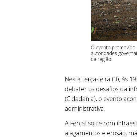
O evento promovido p
autoridades governam
da região
Nesta terça-feira (3), às 1
debater os desafios da in
(Cidadania), o evento aco
administrativa.
A Fercal sofre com infrae
alagamentos e erosão, má