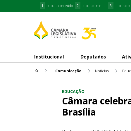
1
Ir para conteúdo
2
Ir para o menu
3
Ir para o 
Institucional
Deputados
Ati
Comunicação
Notícias
Educ
Câmara celebra 50 anos da Un
EDUCAÇÃO
Câmara celebra
Brasília