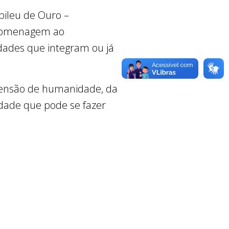
bileu de Ouro –
m homenagem ao
idades que integram ou já
imensão de humanidade, da
edade que pode se fazer