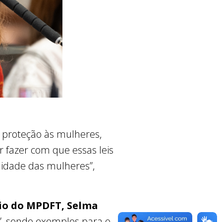
 proteção às mulheres,
 fazer com que essas leis
lidade das mulheres”,
cio do MPDFT, Selma
as”, sendo exemplos para o