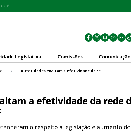
rodapé
vidade Legislativa
Comissões
Comunicação
er
Autoridades exaltam a efetividade da rede de proteção às mulheres no DF
vidade da rede de proteção à
altam a efetividade da rede 
F
fenderam o respeito à legislação e aumento d