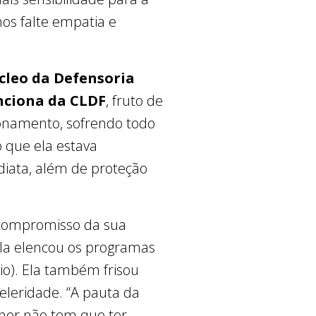
os falte empatia e
cleo da Defensoria
nciona da CLDF
, fruto de
ionamento, sofrendo todo
o que ela estava
diata, além de proteção
 compromisso da sua
ela elencou os programas
dio). Ela também frisou
eleridade. “A pauta da
her não tem que ter