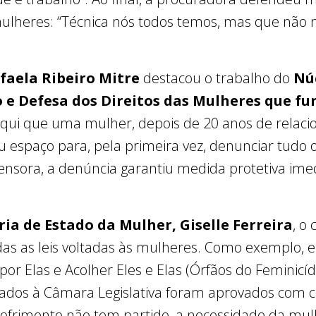
ulheres: “Técnica nós todos temos, mas que não n
faela Ribeiro Mitre
destacou o trabalho do
Nú
 e Defesa dos Direitos das Mulheres que fu
aqui que uma mulher, depois de 20 anos de relac
ou espaço para, pela primeira vez, denunciar tudo 
nsora, a denúncia garantiu medida protetiva ime
ria de Estado da Mulher, Giselle Ferreira
, o
as as leis voltadas às mulheres. Como exemplo, 
 por Elas e Acolher Eles e Elas (Órfãos do Feminicí
iados à Câmara Legislativa foram aprovados com c
sofrimento não tem partido, a necessidade da mul