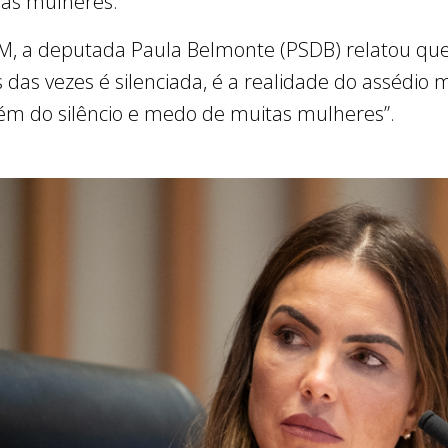
s às mulheres.
M, a deputada Paula Belmonte (PSDB) relatou qu
as vezes é silenciada, é a realidade do assédio m
m do silêncio e medo de muitas mulheres”.