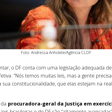
Foto: Andressa Anholete/Agência CLDF
tar, o DF conta com uma legislação adequada de
iva. “Nós temos muitas leis, mas a gente precisar
a sua constitucionalidade, que elas estejam na rea
o da
procuradora-geral da Justiça em exercí
as leis brasileiras e do DF são “altamente avançad