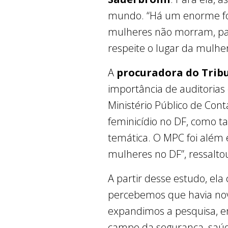
mundo. “Há um enorme foss
mulheres não morram, par
respeite o lugar da mulher
A
procuradora do Tribu
importância de auditorias
Ministério Público de Con
feminicídio no DF, como 
temática. O MPC foi além 
mulheres no DF”, ressalto
A partir desse estudo, el
percebemos que havia nove
expandimos a pesquisa, em
campo da segurança, saúde