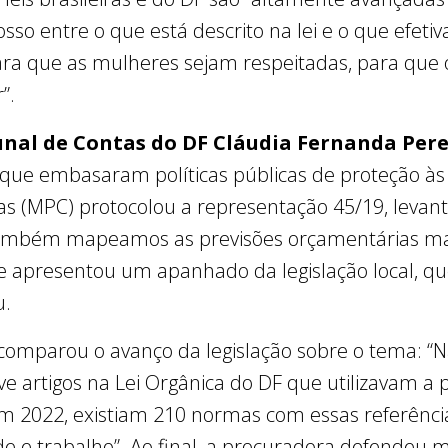
o entre o que está descrito na lei e o que efetiv
a que as mulheres sejam respeitadas, para que o 
”.
nal de Contas do DF Cláudia Fernanda Pere
 que embasaram políticas públicas de proteção às
tas (MPC) protocolou a representação 45/19, levan
também mapeamos as previsões orçamentárias mais
e apresentou um apanhado da legislação local, qu
u.
a comparou o avanço da legislação sobre o tema: “N
 artigos na Lei Orgânica do DF que utilizavam a 
 2022, existiam 210 normas com essas referências
 e trabalho”. Ao final, a procuradora defendeu ma