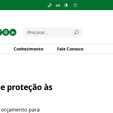
aA
Conhecimento
Fale Conosco
s mulheres no DF
de proteção às
o orçamento para