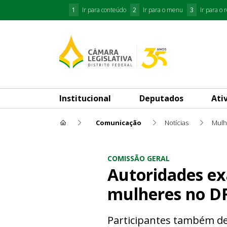
1
Ir para conteúdo
2
Ir para o menu
3
Ir para o 
Institucional
Deputados
Ati
Comunicação
Notícias
Mulh
Autoridades exaltam a efeti
COMISSÃO GERAL
Autoridades ex
mulheres no D
Participantes também de