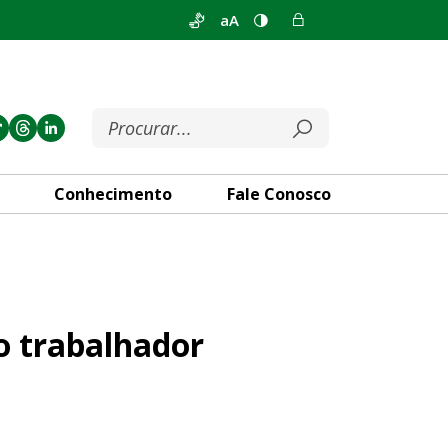
aA
Conhecimento
Fale Conosco
r manual no DF
 o trabalhador