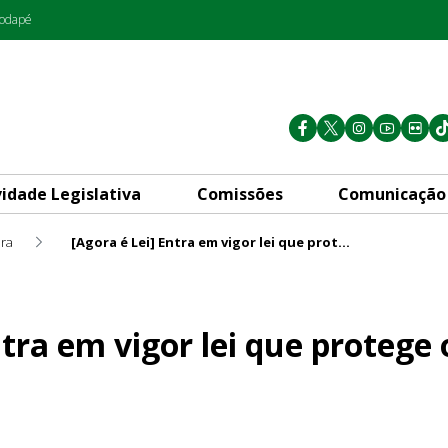
rodapé
vidade Legislativa
Comissões
Comunicação
ura
[Agora é Lei] Entra em vigor lei que protege o trabalhador manual no DF
 lei que protege o trabalhado
ntra em vigor lei que protege