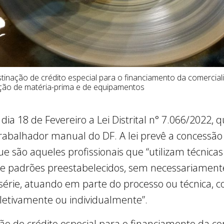
estinação de crédito especial para o financiamento da comerci
ição de matéria-prima e de equipamentos
ia 18 de Fevereiro a Lei Distrital n° 7.066/2022, qu
trabalhador manual do DF. A lei prevê a concessão d
e são aqueles profissionais que “utilizam técnica
e padrões preestabelecidos, sem necessariamente
érie, atuando em parte do processo ou técnica,
letivamente ou individualmente”.
ção de crédito especial para o financiamento da c