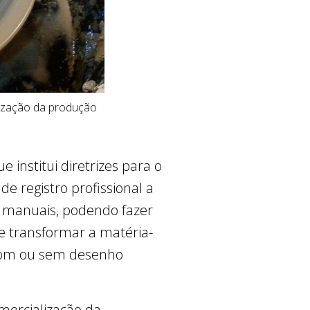
alização da produção
e institui diretrizes para o
e registro profissional a
s manuais, podendo fazer
 transformar a matéria-
 com ou sem desenho
omercialização da