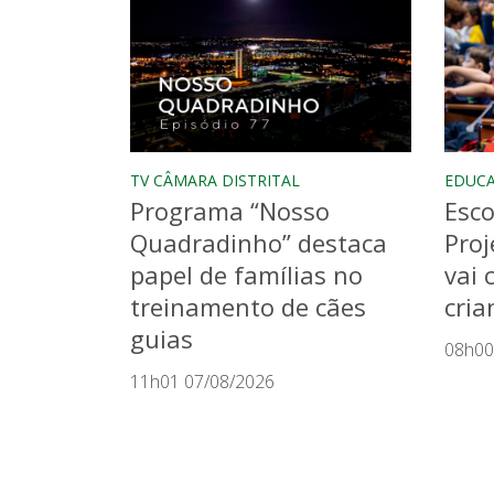
TV CÂMARA DISTRITAL
EDUC
Programa “Nosso
Esco
Quadradinho” destaca
Proj
papel de famílias no
vai 
treinamento de cães
cria
guias
08h00
11h01 07/08/2026