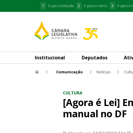
1
Ir para conteúdo
2
Ir para o menu
3
Ir para o 
Institucional
Deputados
Ati
Comunicação
Notícias
Cult
[Agora é Lei] Entra em vigor
CULTURA
[Agora é Lei] E
manual no DF