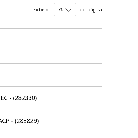
Exibindo
por página
EC - (282330)
ACP - (283829)