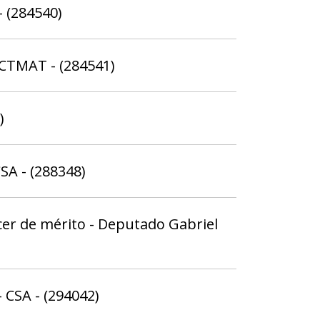
 (284540)
SCTMAT - (284541)
)
SA - (288348)
ecer de mérito - Deputado Gabriel
 CSA - (294042)