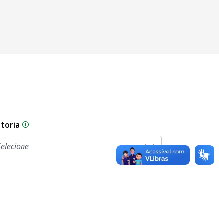
toria
sam por diferentes estágios durante o processo legislati
As proposições legislativas na CLDF podem ser origi