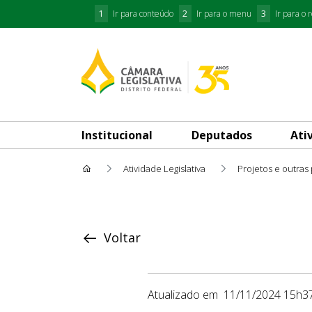
1
Ir para conteúdo
2
Ir para o menu
3
Ir para o 
Institucional
Deputados
Ati
Atividade Legislativa
Projetos e outras
Proposição
Voltar
Atualizado em
11/11/2024 15h3