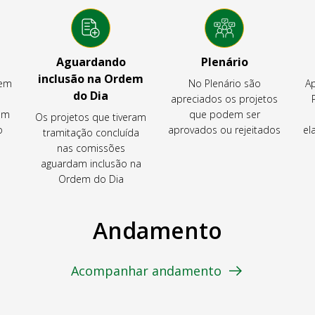
Aguardando
Plenário
inclusão na Ordem
tem
No Plenário são
Ap
do Dia
apreciados os projetos
em
que podem ser
Os projetos que tiveram
o
aprovados ou rejeitados
el
tramitação concluída
nas comissões
aguardam inclusão na
Ordem do Dia
Andamento
Acompanhar andamento