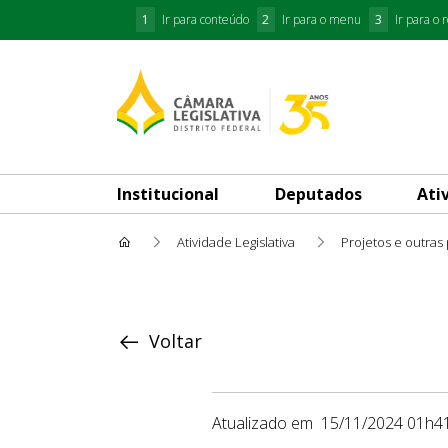
1
Ir para conteúdo
2
Ir para o menu
3
Ir para o 
Institucional
Deputados
Ati
Atividade Legislativa
Projetos e outras
Proposição
Voltar
Atualizado em
15/11/2024 01h4