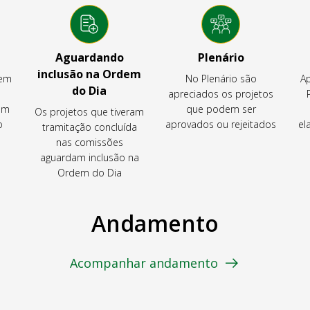
Aguardando
Plenário
inclusão na Ordem
tem
No Plenário são
Ap
do Dia
apreciados os projetos
em
que podem ser
Os projetos que tiveram
o
aprovados ou rejeitados
el
tramitação concluída
nas comissões
aguardam inclusão na
Ordem do Dia
Andamento
Acompanhar andamento