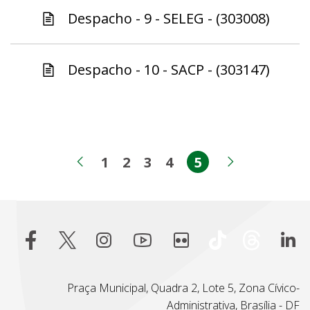
Despacho - 9 - SELEG - (303008)
Despacho - 10 - SACP - (303147)
1
2
3
4
5
Página
Página
Página
Página
Página
Página anterior
Próxima p
Praça Municipal, Quadra 2, Lote 5, Zona Cívico-
Administrativa, Brasília - DF