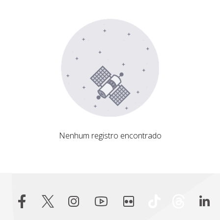
Nenhum registro encontrado
Nenhum registro encontrado