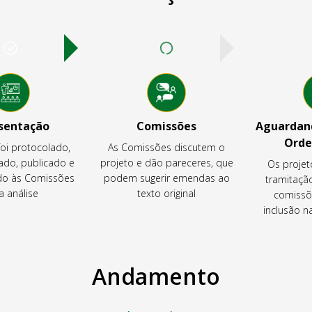
sentação
Comissões
Aguardand
Orde
foi protocolado,
As Comissões discutem o
ado, publicado e
projeto e dão pareceres, que
Os projet
o às Comissões
podem sugerir emendas ao
tramitaçã
a análise
texto original
comissõ
inclusão 
Andamento