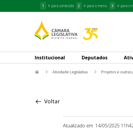
1
Ir para conteúdo
2
Ir para o menu
3
Ir para o 
Institucional
Deputados
Ati
Atividade Legislativa
Projetos e outras
Proposição
Voltar
Atualizado em
14/05/2025 11h4