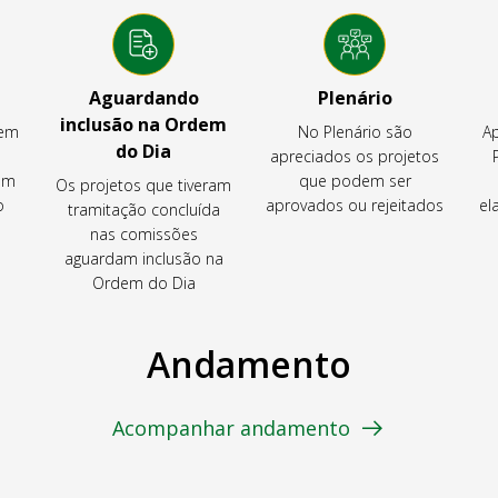
Aguardando
Plenário
inclusão na Ordem
tem
No Plenário são
Ap
do Dia
apreciados os projetos
em
que podem ser
Os projetos que tiveram
o
aprovados ou rejeitados
el
tramitação concluída
nas comissões
aguardam inclusão na
Ordem do Dia
Andamento
Acompanhar andamento