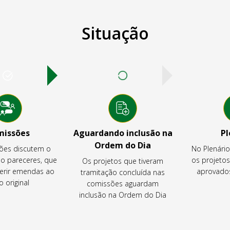
Situação
missões
Aguardando inclusão na
Pl
Ordem do Dia
ões discutem o
No Plenári
ão pareceres, que
os projeto
Os projetos que tiveram
rir emendas ao
aprovados
tramitação concluída nas
o original
comissões aguardam
inclusão na Ordem do Dia