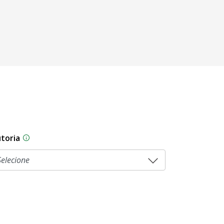
toria
As proposições legislativas na CLDF podem ser origi