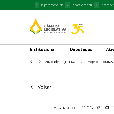
1
Ir para conteúdo
2
Ir para o menu
3
Ir para o 
Institucional
Deputados
Ati
Atividade Legislativa
Projetos e outras
Proposição
Voltar
Atualizado em
11/11/2024 00h0