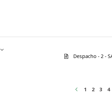
Despacho - 2 - S
1
2
3
4
Página
Página
Pág
P
Página ante