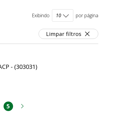
Exibindo
por página
Limpar filtros
ACP - (303031)
5
ina
ágina
Página
rior
Próxima página