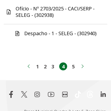
Ofício - Nº 2703/2025 - CACI/SERP -
SELEG - (302938)
Despacho - 1 - SELEG - (302940)
1
2
3
4
5
Página
Página
Página
Página
Página
Página anterior
Próxima p