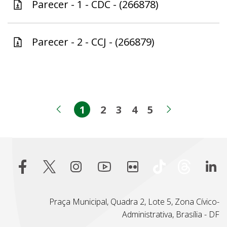
Parecer - 1 - CDC - (266878)
Parecer - 2 - CCJ - (266879)
1
2
3
4
5
Página
Página
Página
Página
Página
Página anterior
Próxima p
Praça Municipal, Quadra 2, Lote 5, Zona Cívico-
Administrativa, Brasília - DF