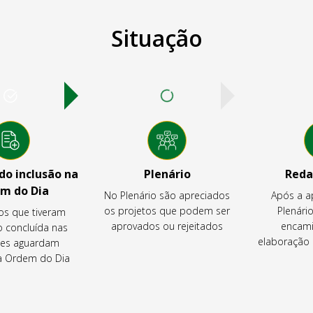
Situação
o inclusão na
Plenário
Reda
m do Dia
No Plenário são apreciados
Após a a
os projetos que podem ser
Plenário
os que tiveram
aprovados ou rejeitados
encami
o concluída nas
elaboração 
es aguardam
na Ordem do Dia