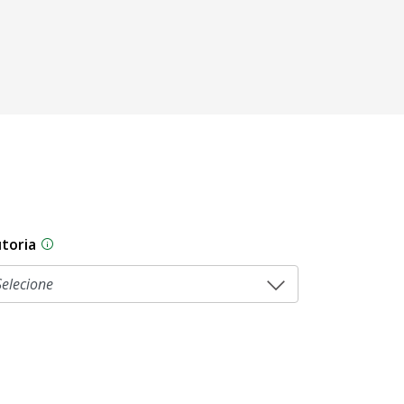
toria
As proposições legislativas na CLDF podem ser origi