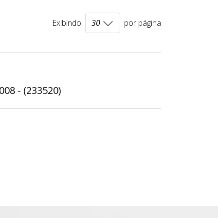
Exibindo
por página
008 - (233520)