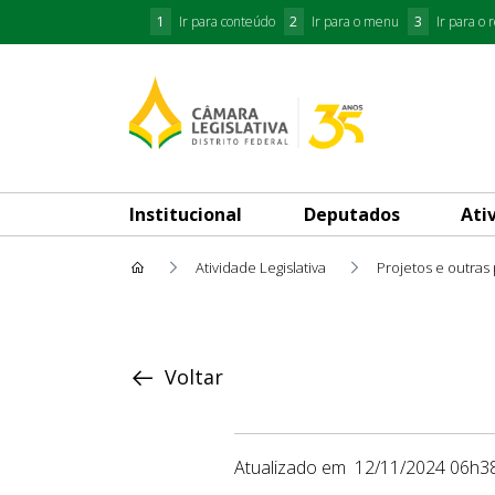
1
Ir para conteúdo
2
Ir para o menu
3
Ir para o 
Institucional
Deputados
Ati
Atividade Legislativa
Projetos e outras
Proposição
Voltar
Atualizado em
12/11/2024 06h3