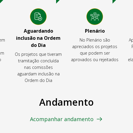
Aguardando
Plenário
inclusão na Ordem
tem
No Plenário são
Ap
do Dia
apreciados os projetos
em
que podem ser
Os projetos que tiveram
o
aprovados ou rejeitados
el
tramitação concluída
nas comissões
aguardam inclusão na
Ordem do Dia
Andamento
Acompanhar andamento