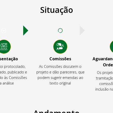
Situação
sentação
Comissões
Aguardand
Orde
foi protocolado,
As Comissões discutem o
ado, publicado e
projeto e dão pareceres, que
Os projet
o às Comissões
podem sugerir emendas ao
tramitaçã
a análise
texto original
comissõ
inclusão 