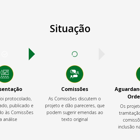
Situação
sentação
Comissões
Aguardand
Orde
foi protocolado,
As Comissões discutem o
ado, publicado e
projeto e dão pareceres, que
Os projet
o às Comissões
podem sugerir emendas ao
tramitaçã
a análise
texto original
comissõ
inclusão 